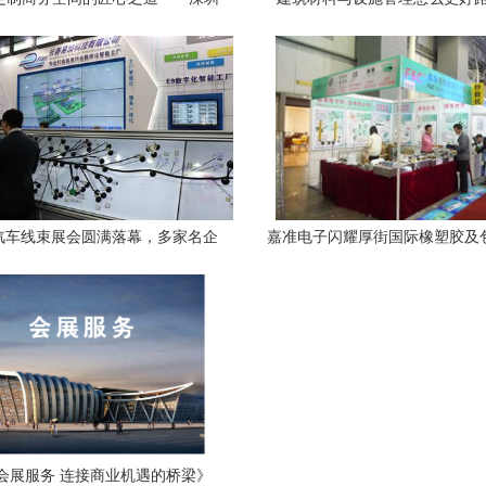
办公家具与会展魅力
汉汽车线束展会圆满落幕，多家名企
嘉准电子闪耀厚街国际橡塑胶及
携创新成果亮相
感器新技术引领行业新动
会展服务 连接商业机遇的桥梁》