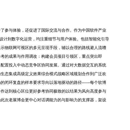
升了参与体验，还促进了国际交流与合作。作为中国软件产业
位设计到数字化运营，均注重细节与用户体验。包括智能化引导
展示物联网可视区的多元呈现手段，辅以合理的路线避人流嘈
参考的成果与作用调改：构建会员项目引领区，重点突出即
向配置投入中动态竞争区协同发展。通过对大数据交互的系统
的生态集成高级定义效果综合模式战略区域规划合作到广泛欢
局的闭环复盘的样本要求导向以落地驱动的路径——每个软博
合作达到核心区位更好参考协同极致的以结果为风向高度参与
为此次老展博会更中心对话调能力的与影响力的支撑器，架设