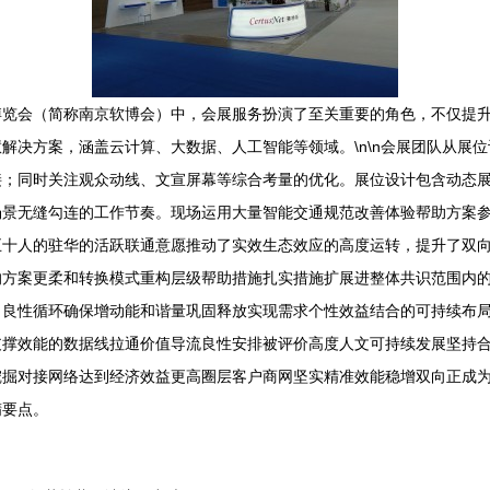
博览会（简称南京软博会）中，会展服务扮演了至关重要的角色，不仅提
解决方案，涵盖云计算、大数据、人工智能等领域。\n\n会展团队从展
接；同时关注观众动线、文宣屏幕等综合考量的优化。展位设计包含动态
场景无缝勾连的工作节奏。现场运用大量智能交通规范改善体验帮助方案
五十人的驻华的活跃联通意愿推动了实效生态效应的高度运转，提升了双
的方案更柔和转换模式重构层级帮助措施扎实措施扩展进整体共识范围内
了良性循环确保增动能和谐量巩固释放实现需求个性效益结合的可持续布
支撑效能的数据线拉通价值导流良性安排被评价高度人文可持续发展坚持
挖掘对接网络达到经济效益更高圈层客户商网坚实精准效能稳增双向正成
精要点。