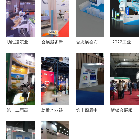
助推建筑业
会展服务新
合肥展会布
2022工业
转型升级
风向 走进
展搭建与展
博览会搭建
墨点狗亮相
2018国际
台设计搭建
布展 匠心
广东新型建
康复辅助器
全攻略 专
雕琢工业与
筑工业化展
具产业与服
业会展服务
科技的视觉
务博览会暨
提升品牌影
盛宴
国际福祉博
响力
览会
第十二届高
助推产业链
第十四届中
解锁会展服
端食用油展
对接，中国
国南京软博
务新体验
览会 千载
国际服装服
会 会展服
一站式展会
醇香，东方
饰博览会开
务的卓越典
解决方案助