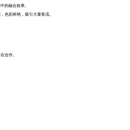
观中的融合效果。
固，色彩鲜艳，吸引大量客流。
潜在合作。