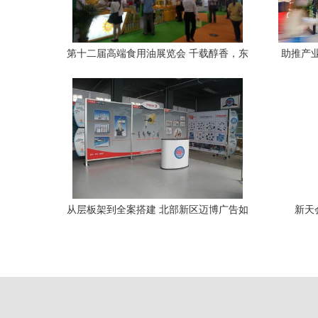
第十二届高端食用油展览会 千载醇香，东
助推产
方健康之道
会开
从层板架到全案搭建 北部新区迈博广告如
新天
何定义特装标展的实用美学